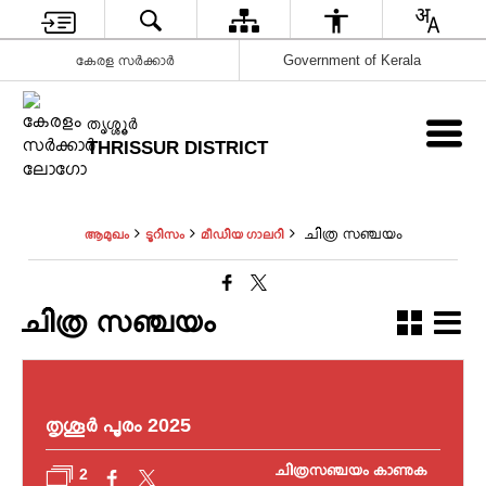
കേരള സർക്കാർ
Government of Kerala
ത‍ൃശ്ശ‍ൂർ
THRISSUR DISTRICT
ചിത്ര സഞ്ചയം
ആമുഖം
ടൂറിസം
മീഡിയ ഗാലറി
ചിത്ര സഞ്ചയം
തൃശൂർ പൂരം 2025
ചിത്രസഞ്ചയം കാണുക
2