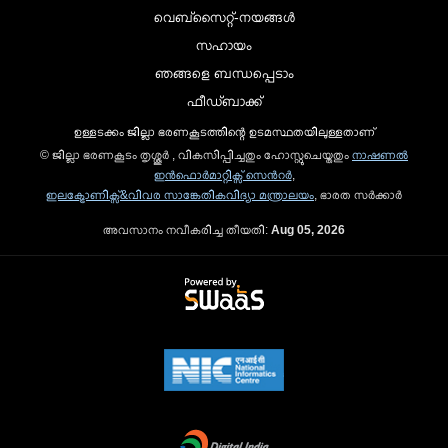
വെബ്സൈറ്റ്-നയങ്ങള്‍
സഹായം
ഞങ്ങളെ ബന്ധപ്പെടാം
ഫീഡ്ബാക്ക്
ഉള്ളടക്കം ജില്ലാ ഭരണകൂടത്തിന്റെ ഉടമസ്ഥതയിലുള്ളതാണ്
© ജില്ലാ ഭരണകൂടം തൃശ്ശൂർ , വികസിപ്പിച്ചതും ഹോസ്റ്റുചെയ്തതും
നാഷണല്‍
ഇന്‍ഫൊര്‍മാറ്റിക്സ് സെന്‍റര്‍
,
ഇലക്ട്രോണിക്സ്&വിവര സാങ്കേതികവിദ്യാ മന്ത്രാലയം
, ഭാരത സര്‍ക്കാര്‍
അവസാനം നവീകരിച്ച തീയതി:
Aug 05, 2026