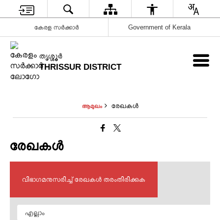
കേരള സർക്കാർ
Government of Kerala
ത‍ൃശ്ശ‍ൂർ
THRISSUR DISTRICT
രേഖകള്‍
ആമുഖം
രേഖകള്‍
വിഭാഗമനുസരിച്ച് രേഖകൾ തരംതിരിക്കുക