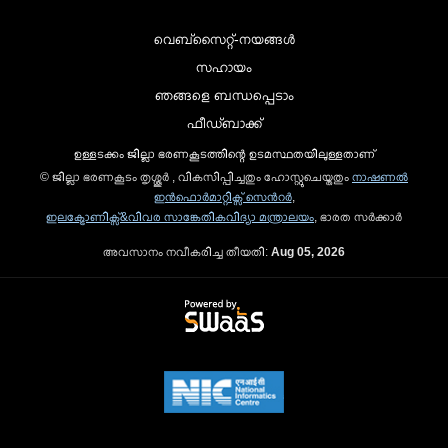
വെബ്സൈറ്റ്-നയങ്ങള്‍
സഹായം
ഞങ്ങളെ ബന്ധപ്പെടാം
ഫീഡ്ബാക്ക്
ഉള്ളടക്കം ജില്ലാ ഭരണകൂടത്തിന്റെ ഉടമസ്ഥതയിലുള്ളതാണ്
© ജില്ലാ ഭരണകൂടം തൃശ്ശൂർ , വികസിപ്പിച്ചതും ഹോസ്റ്റുചെയ്തതും
നാഷണല്‍
ഇന്‍ഫൊര്‍മാറ്റിക്സ് സെന്‍റര്‍
,
ഇലക്ട്രോണിക്സ്&വിവര സാങ്കേതികവിദ്യാ മന്ത്രാലയം
, ഭാരത സര്‍ക്കാര്‍
അവസാനം നവീകരിച്ച തീയതി:
Aug 05, 2026