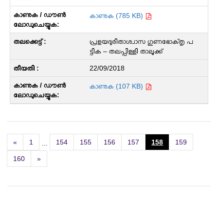
കാണുക (785 KB)
പ്രളയദുരിതാശ്വാസ ഗുണഭോക്‌തൃ പ
ട്ടിക – തലപ്പിള്ളി താലൂക്ക്
22/09/2018
കാണുക (107 KB)
«
1
154
155
156
157
158
159
...
160
»