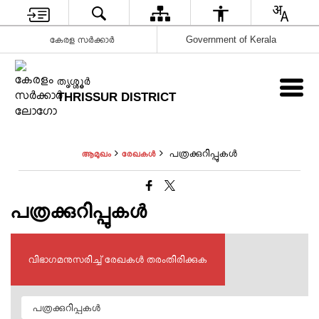
കേരള സർക്കാർ
Government of Kerala
ത‍ൃശ്ശ‍ൂർ
THRISSUR DISTRICT
പത്രക്കുറിപ്പുകള്‍
ആമുഖം
രേഖകള്‍
പത്രക്കുറിപ്പുകള്‍
വിഭാഗമനുസരിച്ച് രേഖകൾ തരംതിരിക്കുക