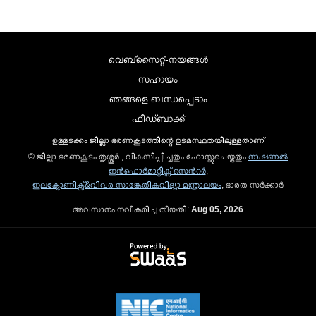
വെബ്സൈറ്റ്-നയങ്ങള്‍
സഹായം
ഞങ്ങളെ ബന്ധപ്പെടാം
ഫീഡ്ബാക്ക്
ഉള്ളടക്കം ജില്ലാ ഭരണകൂടത്തിന്റെ ഉടമസ്ഥതയിലുള്ളതാണ്
© ജില്ലാ ഭരണകൂടം തൃശ്ശൂർ , വികസിപ്പിച്ചതും ഹോസ്റ്റുചെയ്തതും
നാഷണല്‍
ഇന്‍ഫൊര്‍മാറ്റിക്സ് സെന്‍റര്‍
,
ഇലക്ട്രോണിക്സ്&വിവര സാങ്കേതികവിദ്യാ മന്ത്രാലയം
, ഭാരത സര്‍ക്കാര്‍
അവസാനം നവീകരിച്ച തീയതി:
Aug 05, 2026