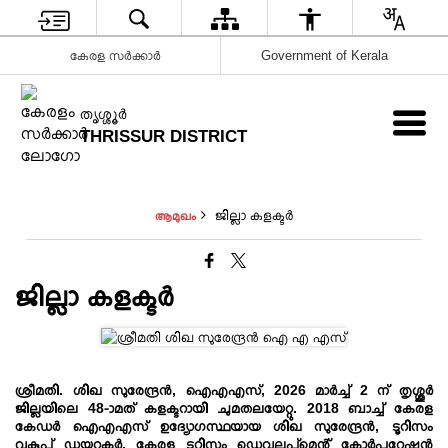
കേരള സർക്കാർ
Government of Kerala
ത‍ൃശ്ശ‍ൂർ
THRISSUR DISTRICT
ജില്ലാ കളക്ടർ
ആമുഖം
ജില്ലാ കളക്ടർ
ശ്രീമതി. ശിഖ സുരേന്ദ്രൻ, ഐഎഎസ്, 2026 മാർച്ച് 2 ന് തൃശ്ശൂര്‍
ജില്ലയിലെ 48-ാമത് കളക്ടറായി ചുമതലയേറ്റു. 2018 ബാച്ച് കേരള
കേഡർ ഐഎഎസ് ഉദ്യോഗസ്ഥയായ ശിഖ സുരേന്ദ്രൻ, ടൂറിസം
വകുപ്പ് ഡയറക്ടർ, കേരള ടൂറിസം ഡെവലപ്‌മെന്റ് കോർപ്പറേഷൻ