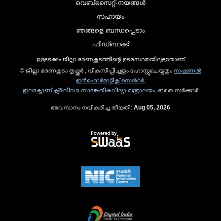
വെബ്സൈറ്റ്-നയങ്ങള്‍
സഹായം
ഞങ്ങളെ ബന്ധപ്പെടാം
ഫീഡ്ബാക്ക്
ഉള്ളടക്കം ജില്ലാ ഭരണകൂടത്തിന്റെ ഉടമസ്ഥതയിലുള്ളതാണ്
© ജില്ലാ ഭരണകൂടം തൃശ്ശൂർ , വികസിപ്പിച്ചതും ഹോസ്റ്റുചെയ്തതും
നാഷണല്‍
ഇന്‍ഫൊര്‍മാറ്റിക്സ് സെന്‍റര്‍
,
ഇലക്ട്രോണിക്സ്&വിവര സാങ്കേതികവിദ്യാ മന്ത്രാലയം
, ഭാരത സര്‍ക്കാര്‍
അവസാനം നവീകരിച്ച തീയതി:
Aug 05, 2026