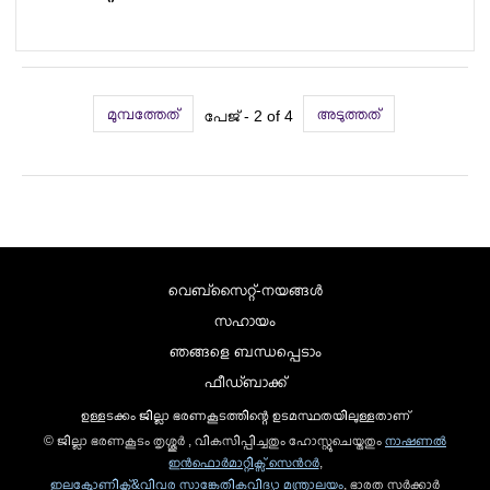
മുമ്പത്തേത്
അടുത്തത്
പേജ് - 2 of 4
വെബ്സൈറ്റ്-നയങ്ങള്‍
സഹായം
ഞങ്ങളെ ബന്ധപ്പെടാം
ഫീഡ്ബാക്ക്
ഉള്ളടക്കം ജില്ലാ ഭരണകൂടത്തിന്റെ ഉടമസ്ഥതയിലുള്ളതാണ്
© ജില്ലാ ഭരണകൂടം തൃശ്ശൂർ , വികസിപ്പിച്ചതും ഹോസ്റ്റുചെയ്തതും
നാഷണല്‍
ഇന്‍ഫൊര്‍മാറ്റിക്സ് സെന്‍റര്‍
,
ഇലക്ട്രോണിക്സ്&വിവര സാങ്കേതികവിദ്യാ മന്ത്രാലയം
, ഭാരത സര്‍ക്കാര്‍