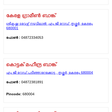
കേരള ഗ്രാമീൺ ബാങ്ക്
ശ്രീകൃഷ്ണ ടവേഴ്സ് നടുവിലാൽ ,എം ജി റോഡ് ,തൃശ്ശൂർ, കേരളം
680001
ഫോണ്‍ :
04872334053
കൊട്ടക് മഹീന്ദ്ര ബാങ്ക്
എം ജി റോഡ് പടിഞ്ഞാറേക്കോട്ട , തൃശ്ശൂർ, കേരളം 680004
ഫോണ്‍ :
04872381891
Pincode:
680004