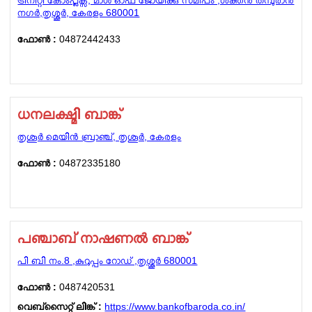
ട്രിനിറ്റി കോംപ്ലക്സ്, മാൾ ഓഫ് ജോയിക്കു സമീപം ,ശക്തൻ തമ്പുരാൻ
നഗർ,തൃശ്ശൂർ, കേരളം 680001
ഫോണ്‍ :
04872442433
ധനലക്ഷ്മി ബാങ്ക്
തൃശൂർ മെയിൻ ബ്രാഞ്ച്, തൃശൂർ, കേരളം
ഫോണ്‍ :
04872335180
പഞ്ചാബ് നാഷണൽ ബാങ്ക്
പി ബി നം.8 ,കുറുപ്പം റോഡ് ,തൃശ്ശൂർ 680001
ഫോണ്‍ :
0487420531
വെബ്സൈറ്റ് ലിങ്ക് :
https://www.bankofbaroda.co.in/