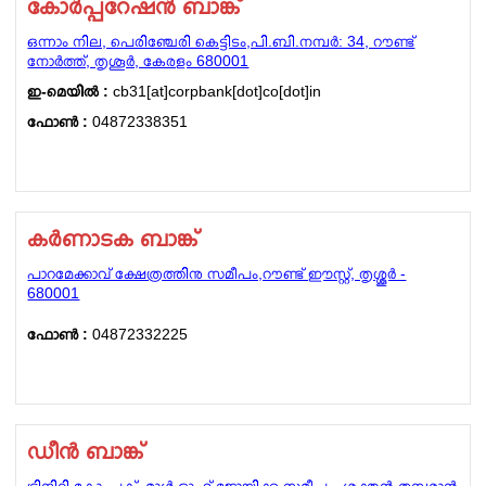
കോർപ്പറേഷൻ ബാങ്ക്
ഒന്നാം നില, പെരിഞ്ചേരി കെട്ടിടം,പി.ബി.നമ്പർ: 34, റൗണ്ട്
നോർത്ത്, തൃശൂർ, കേരളം 680001
ഇ-മെയില്‍ :
cb31[at]corpbank[dot]co[dot]in
ഫോണ്‍ :
04872338351
കർണാടക ബാങ്ക്
പാറമേക്കാവ് ക്ഷേത്രത്തിനു സമീപം,റൗണ്ട് ഈസ്റ്റ്, തൃശ്ശൂർ -
680001
ഫോണ്‍ :
04872332225
ഡീൻ ബാങ്ക്