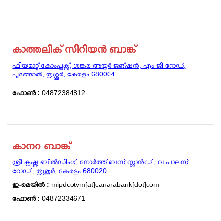
കാത്തലിക് സിറിയൻ ബാങ്ക്
ഫിയമാറ്റ് കോംപ്ലക്സ്, ശങ്കര അയ്യർ ജങ്ഷൻ, എം ജി റോഡ്,
പൂത്തോൽ, തൃശ്ശൂർ, കേരളം 680004
ഫോണ്‍ :
04872384812
കാനറ ബാങ്ക്
ശ്രീ കൃഷ്ണ ബിൽഡിംഗ്, നോർത്ത് ബസ് സ്റ്റാൻഡ് , വ പാലസ്
റോഡ് , തൃശൂർ, കേരളം 680020
ഇ-മെയില്‍ :
mipdcotvm[at]canarabank[dot]com
ഫോണ്‍ :
04872334671