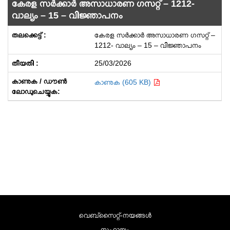
കേരള സർക്കാർ അസാധാരണ ഗസറ്റ് – 1212-
വാല്യം – 15 – വിജ്ഞാപനം
കേരള സർക്കാർ അസാധാരണ ഗസറ്റ് –
1212- വാല്യം – 15 – വിജ്ഞാപനം
25/03/2026
കാണുക (605 KB)
വെബ്സൈറ്റ്-നയങ്ങള്‍
സഹായം