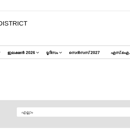
DISTRICT
ഇലക്ഷൻ 2026
ടൂറിസം
സെൻസസ് 2027
എസ്.ഐ.ആർ