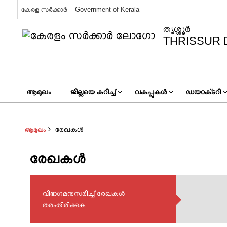
കേരള സർക്കാർ
Government of Kerala
ത‍ൃശ്ശ‍ൂർ
THRISSUR 
ആമുഖം
ജില്ലയെ കുറിച്ച്
വകുപ്പുകൾ
ഡയറക്‌ടറി
രേഖകള്‍
ആമുഖം
രേഖകള്‍
വിഭാഗമനുസരിച്ച് രേഖകൾ
തരംതിരിക്കുക